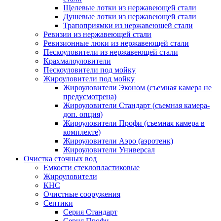
Щелевые лотки из нержавеющей стали
Душевые лотки из нержавеющей стали
Трапоприямки из нержавеющей стали
Ревизии из нержавеющей стали
Ревизионные люки из нержавеющей стали
Пескоуловители из нержавеющей стали
Крахмалоуловители
Пескоуловители под мойку
Жироуловители под мойку
Жироуловители Эконом (съемная камера не
предусмотрена)
Жироуловители Стандарт (съемная камера-
доп. опция)
Жироуловители Профи (съемная камера в
комплекте)
Жироуловители Аэро (аэротенк)
Жироуловители Универсал
Очистка сточных вод
Емкости стеклопластиковые
Жироуловители
КНС
Очистные сооружения
Септики
Серия Стандарт
Серия Профи