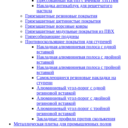
Прессованный настил с ячейкой 33х11мм
Накладка антикаблук для решетчатого
настила
Грязезащитные резиновые покрытия
Грязезащитные щетинистые покрытия
Грязезащитные ворсовые ковры
Грязезащитные модульные покрытия из ПВХ
Грязесобирающие поддоны
Противоскользящие покрытия для ступеней
Накладная алюминиевая полоса с одной
вставкой
Накладная алюминиевая полоса с двойной
вставкой
Накладная алюминиевая полоса с тройной
вставкой
Самоклеющиеся резиновые накладки на
ступени
Алюминиевый угол-порог с одной
резиновой вставкой
Алюминиевый угол-порог с двойной
резиновой вставкой
Алюминиевый угол-порог с тройной
резиновой вставкой
Закладные профили против скольжения
Металлическая плитка для промышленных полов