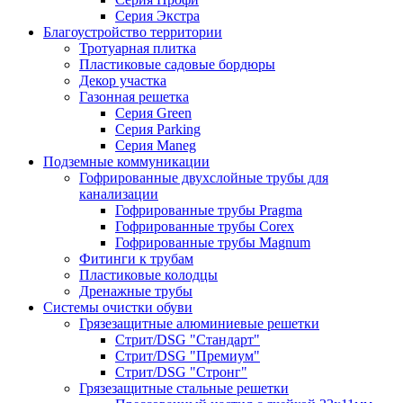
Серия Экстра
Благоустройство территории
Тротуарная плитка
Пластиковые садовые бордюры
Декор участка
Газонная решетка
Серия Green
Серия Parking
Серия Maneg
Подземные коммуникации
Гофрированные двухслойные трубы для
канализации
Гофрированные трубы Pragma
Гофрированные трубы Corex
Гофрированные трубы Magnum
Фитинги к трубам
Пластиковые колодцы
Дренажные трубы
Системы очистки обуви
Грязезащитные алюминиевые решетки
Стрит/DSG "Стандарт"
Стрит/DSG "Премиум"
Стрит/DSG "Стронг"
Грязезащитные стальные решетки