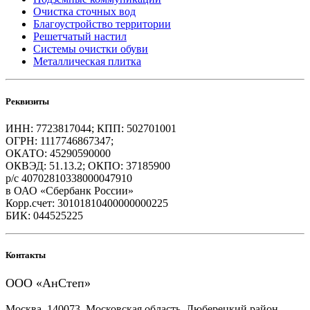
Очистка сточных вод
Благоустройство территории
Решетчатый настил
Системы очистки обуви
Металлическая плитка
Реквизиты
ИНН: 7723817044; КПП: 502701001
ОГРН: 1117746867347;
ОКАТО: 45290590000
ОКВЭД: 51.13.2; ОКПО: 37185900
р/с 40702810338000047910
в ОАО «Сбербанк России»
Корр.счет: 30101810400000000225
БИК: 044525225
Контакты
ООО «АнСтеп»
Москва, 140073, Московская область, Люберецкий район,