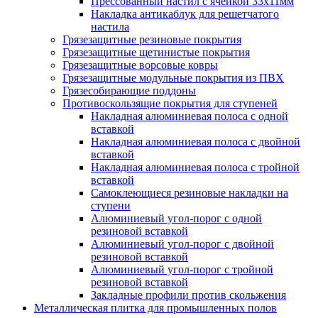
Прессованный настил с ячейкой 33х11мм
Накладка антикаблук для решетчатого
настила
Грязезащитные резиновые покрытия
Грязезащитные щетинистые покрытия
Грязезащитные ворсовые ковры
Грязезащитные модульные покрытия из ПВХ
Грязесобирающие поддоны
Противоскользящие покрытия для ступеней
Накладная алюминиевая полоса с одной
вставкой
Накладная алюминиевая полоса с двойной
вставкой
Накладная алюминиевая полоса с тройной
вставкой
Самоклеющиеся резиновые накладки на
ступени
Алюминиевый угол-порог с одной
резиновой вставкой
Алюминиевый угол-порог с двойной
резиновой вставкой
Алюминиевый угол-порог с тройной
резиновой вставкой
Закладные профили против скольжения
Металлическая плитка для промышленных полов