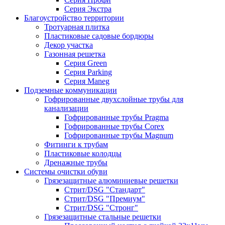
Серия Экстра
Благоустройство территории
Тротуарная плитка
Пластиковые садовые бордюры
Декор участка
Газонная решетка
Серия Green
Серия Parking
Серия Maneg
Подземные коммуникации
Гофрированные двухслойные трубы для
канализации
Гофрированные трубы Pragma
Гофрированные трубы Corex
Гофрированные трубы Magnum
Фитинги к трубам
Пластиковые колодцы
Дренажные трубы
Системы очистки обуви
Грязезащитные алюминиевые решетки
Стрит/DSG "Стандарт"
Стрит/DSG "Премиум"
Стрит/DSG "Стронг"
Грязезащитные стальные решетки