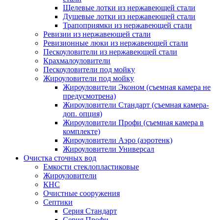
Щелевые лотки из нержавеющей стали
Душевые лотки из нержавеющей стали
Трапоприямки из нержавеющей стали
Ревизии из нержавеющей стали
Ревизионные люки из нержавеющей стали
Пескоуловители из нержавеющей стали
Крахмалоуловители
Пескоуловители под мойку
Жироуловители под мойку
Жироуловители Эконом (съемная камера не
предусмотрена)
Жироуловители Стандарт (съемная камера-
доп. опция)
Жироуловители Профи (съемная камера в
комплекте)
Жироуловители Аэро (аэротенк)
Жироуловители Универсал
Очистка сточных вод
Емкости стеклопластиковые
Жироуловители
КНС
Очистные сооружения
Септики
Серия Стандарт
Серия Профи