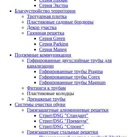
Серия Экстра
Благоустройство территории
Тротуарная плитка
Пластиковые садовые бордюры
Декор участка
Газонная решетка
Серия Green
Серия Parking
Серия Maneg
Подземные коммуникации
Гофрированные двухслойные трубы для
канализации
Гофрированные трубы Pragma
Гофрированные трубы Corex
Гофрированные трубы Magnum
Фитинги к трубам
Пластиковые колодцы
Дренажные трубы
Системы очистки обуви
Грязезащитные алюминиевые решетки
Стрит/DSG "Стандарт"
Стрит/DSG "Премиум"
Стрит/DSG "Стронг"
Грязезащитные стальные решетки