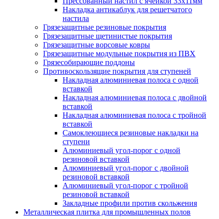
Прессованный настил с ячейкой 33х11мм
Накладка антикаблук для решетчатого
настила
Грязезащитные резиновые покрытия
Грязезащитные щетинистые покрытия
Грязезащитные ворсовые ковры
Грязезащитные модульные покрытия из ПВХ
Грязесобирающие поддоны
Противоскользящие покрытия для ступеней
Накладная алюминиевая полоса с одной
вставкой
Накладная алюминиевая полоса с двойной
вставкой
Накладная алюминиевая полоса с тройной
вставкой
Самоклеющиеся резиновые накладки на
ступени
Алюминиевый угол-порог с одной
резиновой вставкой
Алюминиевый угол-порог с двойной
резиновой вставкой
Алюминиевый угол-порог с тройной
резиновой вставкой
Закладные профили против скольжения
Металлическая плитка для промышленных полов