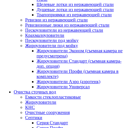
Щелевые лотки из нержавеющей стали
Душевые лотки из нержавеющей стали
Трапоприямки из нержавеющей стали
Ревизии из нержавеющей стали
Ревизионные люки из нержавеющей стали
Пескоуловители из нержавеющей стали
Крахмалоуловители
Пескоуловители под мойку
Жироуловители под мойку
Жироуловители Эконом (съемная камера не
предусмотрена)
Жироуловители Стандарт (съемная камера-
доп. опция)
Жироуловители Профи (съемная камера в
комплекте)
Жироуловители Аэро (аэротенк)
Жироуловители Универсал
Очистка сточных вод
Емкости стеклопластиковые
Жироуловители
КНС
Очистные сооружения
Септики
Серия Стандарт
Серия Профи