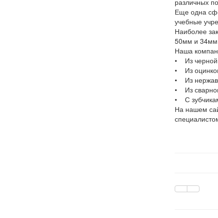
различных по
Еще одна сфе
учебные учре
Наиболее за
50мм и 34мм
Наша компани
• Из черной
• Из оцинков
• Из нержав
• Из сварног
• С зубчикам
На нашем сай
специалистом