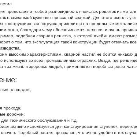
ил представляет собой разновидность ячеистых решеток из метал
 так называемой кузнечно-прессовой сваркой. Для этого использу
ких конструкциях вся нагрузка приходится на продольные металлич
ементов, благодаря чему обеспечивается цельная и очень прочная
пример, подобная сварная решетка, в которой ячейки имеют разме
говорит о том, что эксплуатация такой конструкции будет отвечать 
изводства.
оим высоким характеристикам, сварной настил не боится никаких
ко используют во всех промышленных отраслях. Везде, где речь ид
сти за жизнь и здоровье людей, применяются подобные решетчаты
ение:
ные площадки;
;
я прохода;
ые дорожки;
ля технического обслуживания и т.д.
иал активно используется для конструирования ступенек, перегоро
говечен. Подобный настил прозрачен, что очень удобно в тех случа