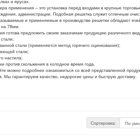
лках и ярусах.
ра применения – это установка перед входами в крупные торговы
ждения, администрации. Подобная решетка служит отличным очист
казываемые и применяемые в производстве решетки обладают яче
 на 78мм.
я готова предложить своим заказчикам продукцию различного вид
 стали;
анной стали (применяется метод горячего оцинкования);
еющей стали;
о настила;
и против скольжения в холодное время года.
те можно подробнее ознакомиться со всей представленной продук
. Мы гарантируем качество, недорогие цены и быструю доставку.
Сортировка: