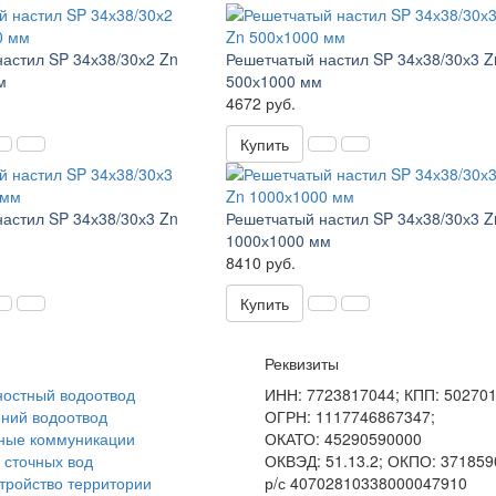
астил SP 34х38/30х2 Zn
Решетчатый настил SP 34х38/30х3 Z
м
500х1000 мм
4672 руб.
Купить
астил SP 34х38/30х3 Zn
Решетчатый настил SP 34х38/30х3 Z
1000х1000 мм
8410 руб.
Купить
Реквизиты
остный водоотвод
ИНН: 7723817044; КПП: 50270
ний водоотвод
ОГРН: 1117746867347;
ные коммуникации
ОКАТО: 45290590000
 сточных вод
ОКВЭД: 51.13.2; ОКПО: 371859
тройство территории
р/с 40702810338000047910