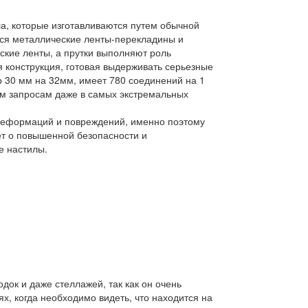
ла, которые изготавливаются путем обычной
ются металлические ленты-перекладины и
еские ленты, а прутки выполняют роль
 конструкция, готовая выдерживать серьезные
р 30 мм на 32мм, имеет 780 соединений на 1
всем запросам даже в самых экстремальных
 деформаций и повреждений, именно поэтому
ет о повышенной безопасности и
е настилы.
док и даже стеллажей, так как он очень
ях, когда необходимо видеть, что находится на