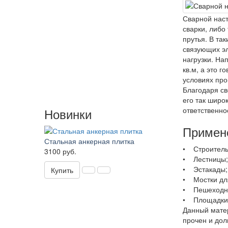
Сварной наст
сварки, либо
прутья. В та
связующих эл
нагрузки. На
кв.м, а это 
условиях про
Благодаря св
его так широ
Новинки
ответственно
Примен
Стальная анкерная плитка
• Строитель
3100 руб.
• Лестницы
• Эстакады;
Купить
• Мостки дл
• Пешеходн
• Площадки д
Данный матер
прочен и дол