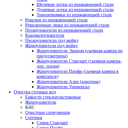
Щелевые лотки из нержавеющей стали
Душевые лотки из нержавеющей стали
Трапоприямки из нержавеющей стали
Ревизии из нержавеющей стали
Ревизионные люки из нержавеющей стали
Пескоуловители из нержавеющей стали
Крахмалоуловители
Пескоуловители под мойку
Жироуловители под мойку
Жироуловители Эконом (съемная камера не
предусмотрена)
Жироуловители Стандарт (съемная камера-
доп. опция)
Жироуловители Профи (съемная камера в
комплекте)
Жироуловители Аэро (аэротенк)
Жироуловители Универсал
Очистка сточных вод
Емкости стеклопластиковые
Жироуловители
КНС
Очистные сооружения
Септики
Серия Стандарт
Серия Профи