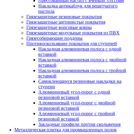
Прессованный настил с ячейкой 33х11мм
Накладка антикаблук для решетчатого
настила
Грязезащитные резиновые покрытия
Грязезащитные щетинистые покрытия
Грязезащитные ворсовые ковры
Грязезащитные модульные покрытия из ПВХ
Грязесобирающие поддоны
Противоскользящие покрытия для ступеней
Накладная алюминиевая полоса с одной
вставкой
Накладная алюминиевая полоса с двойной
вставкой
Накладная алюминиевая полоса с тройной
вставкой
Самоклеющиеся резиновые накладки на
ступени
Алюминиевый угол-порог с одной
резиновой вставкой
Алюминиевый угол-порог с двойной
резиновой вставкой
Алюминиевый угол-порог с тройной
резиновой вставкой
Закладные профили против скольжения
Металлическая плитка для промышленных полов