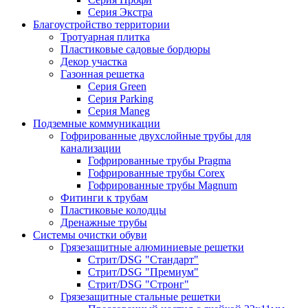
Серия Экстра
Благоустройство территории
Тротуарная плитка
Пластиковые садовые бордюры
Декор участка
Газонная решетка
Серия Green
Серия Parking
Серия Maneg
Подземные коммуникации
Гофрированные двухслойные трубы для
канализации
Гофрированные трубы Pragma
Гофрированные трубы Corex
Гофрированные трубы Magnum
Фитинги к трубам
Пластиковые колодцы
Дренажные трубы
Системы очистки обуви
Грязезащитные алюминиевые решетки
Стрит/DSG "Стандарт"
Стрит/DSG "Премиум"
Стрит/DSG "Стронг"
Грязезащитные стальные решетки