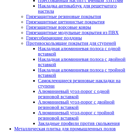
Прессованный настил с ячейкой 33х11мм
Накладка антикаблук для решетчатого
настила
Грязезащитные резиновые покрытия
Грязезащитные щетинистые покрытия
Грязезащитные ворсовые ковры
Грязезащитные модульные покрытия из ПВХ
Грязесобирающие поддоны
Противоскользящие покрытия для ступеней
Накладная алюминиевая полоса с одной
вставкой
Накладная алюминиевая полоса с двойной
вставкой
Накладная алюминиевая полоса с тройной
вставкой
Самоклеющиеся резиновые накладки на
ступени
Алюминиевый угол-порог с одной
резиновой вставкой
Алюминиевый угол-порог с двойной
резиновой вставкой
Алюминиевый угол-порог с тройной
резиновой вставкой
Закладные профили против скольжения
Металлическая плитка для промышленных полов