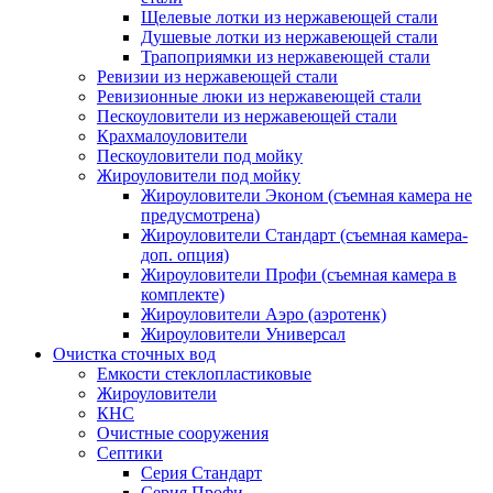
Щелевые лотки из нержавеющей стали
Душевые лотки из нержавеющей стали
Трапоприямки из нержавеющей стали
Ревизии из нержавеющей стали
Ревизионные люки из нержавеющей стали
Пескоуловители из нержавеющей стали
Крахмалоуловители
Пескоуловители под мойку
Жироуловители под мойку
Жироуловители Эконом (съемная камера не
предусмотрена)
Жироуловители Стандарт (съемная камера-
доп. опция)
Жироуловители Профи (съемная камера в
комплекте)
Жироуловители Аэро (аэротенк)
Жироуловители Универсал
Очистка сточных вод
Емкости стеклопластиковые
Жироуловители
КНС
Очистные сооружения
Септики
Серия Стандарт
Серия Профи