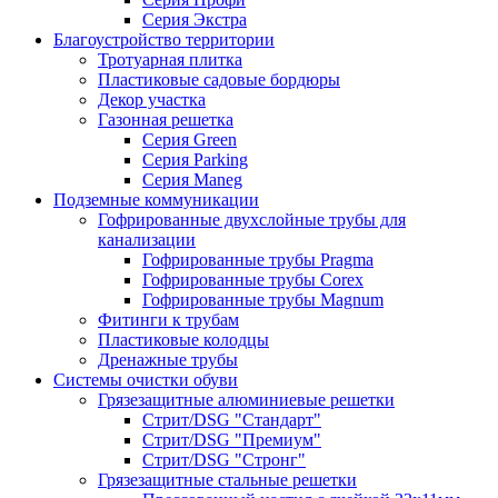
Серия Экстра
Благоустройство территории
Тротуарная плитка
Пластиковые садовые бордюры
Декор участка
Газонная решетка
Серия Green
Серия Parking
Серия Maneg
Подземные коммуникации
Гофрированные двухслойные трубы для
канализации
Гофрированные трубы Pragma
Гофрированные трубы Corex
Гофрированные трубы Magnum
Фитинги к трубам
Пластиковые колодцы
Дренажные трубы
Системы очистки обуви
Грязезащитные алюминиевые решетки
Стрит/DSG "Стандарт"
Стрит/DSG "Премиум"
Стрит/DSG "Стронг"
Грязезащитные стальные решетки