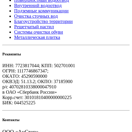
Поверхностный водоотвод
Внутренний водоотвод
Подземные коммуникации
Очистка сточных вод
Благоустройство территории
Решетчатый настил
Системы очистки обуви
Металлическая плитка
Реквизиты
ИНН: 7723817044; КПП: 502701001
ОГРН: 1117746867347;
ОКАТО: 45290590000
ОКВЭД: 51.13.2; ОКПО: 37185900
р/с 40702810338000047910
в ОАО «Сбербанк России»
Корр.счет: 30101810400000000225
БИК: 044525225
Контакты
ООО «АнСтеп»