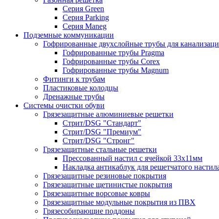
Серия Green
Серия Parking
Серия Maneg
Подземные коммуникации
Гофрированные двухслойные трубы для канализац
Гофрированные трубы Pragma
Гофрированные трубы Corex
Гофрированные трубы Magnum
Фитинги к трубам
Пластиковые колодцы
Дренажные трубы
Системы очистки обуви
Грязезащитные алюминиевые решетки
Стрит/DSG "Стандарт"
Стрит/DSG "Премиум"
Стрит/DSG "Стронг"
Грязезащитные стальные решетки
Прессованный настил с ячейкой 33х11мм
Накладка антикаблук для решетчатого настил
Грязезащитные резиновые покрытия
Грязезащитные щетинистые покрытия
Грязезащитные ворсовые ковры
Грязезащитные модульные покрытия из ПВХ
Грязесобирающие поддоны