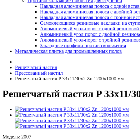
Противоскользящие покрытия для ступеней
Накладная алюминиевая полоса с одной вста
Накладная алюминиевая полоса с двойной вс
Накладная алюминиевая полоса с тройной вс
Самоклеющиеся резиновые накладки на ступ
Алюминиевый угол-порог с одной резиновой 
Алюминиевый угол-порог с двойной резинов
Алюминиевый угол-порог с тройной резиново
Закладные профили против скольжения
Металлическая плитка для промышленных полов
Решетчатый настил
Прессованный настил
Решетчатый настил P 33х11/30х2 Zn 1200х1000 мм
Решетчатый настил P 33х11/3
Модель:
2007