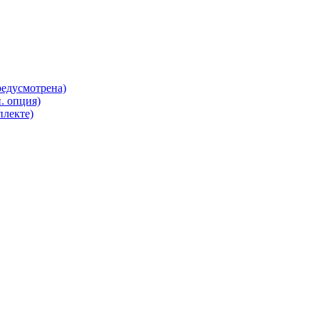
редусмотрена)
. опция)
плекте)