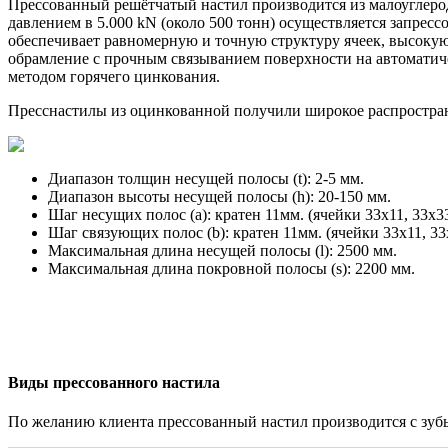
Прессованный решётчатый настил
производится из малоуглер
давлением в 5.000 kN (около 500 тонн) осуществляется запрес
обеспечивает равномерную и точную структуру ячеек, высокую
обрамление с прочным связыванием поверхности на автоматич
методом горячего цинкования.
Пресснастилы из оцинкованной получили широкое распростране
Диапазон толщин несущей полосы (t): 2-5 мм.
Диапазон высоты несущей полосы (h): 20-150 мм.
Шаг несущих полос (a): кратен 11мм. (ячейки 33х11, 33х33 
Шаг связующих полос (b): кратен 11мм. (ячейки 33х11, 33х3
Максимальная длина несущей полосы (l): 2500 мм.
Максимальная длина покровной полосы (s): 2200 мм.
Виды прессованного настила
По желанию клиента прессованный настил производится с зуб