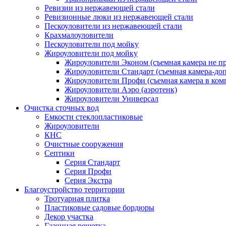
Ревизии из нержавеющей стали
Ревизионные люки из нержавеющей стали
Пескоуловители из нержавеющей стали
Крахмалоуловители
Пескоуловители под мойку
Жироуловители под мойку
Жироуловители Эконом (съемная камера не п
Жироуловители Стандарт (съемная камера-доп
Жироуловители Профи (съемная камера в ком
Жироуловители Аэро (аэротенк)
Жироуловители Универсал
Очистка сточных вод
Емкости стеклопластиковые
Жироуловители
КНС
Очистные сооружения
Септики
Серия Стандарт
Серия Профи
Серия Экстра
Благоустройство территории
Тротуарная плитка
Пластиковые садовые бордюры
Декор участка
Газонная решетка