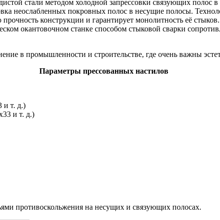
одистой стали методом холодной запрессовки связующих полос 
совка неослабленных покровных полос в несущие полосы. Технол
 прочность конструкции и гарантирует монолитность её стыков.
еском окантовочном станке способом стыковой сварки сопроти
ние в промышленности и строительстве, где очень важны эстет
Параметры прессованных настилов
и т. д.)
3 и т. д.)
ьями противоскольжения на несущих и связующих полосах.