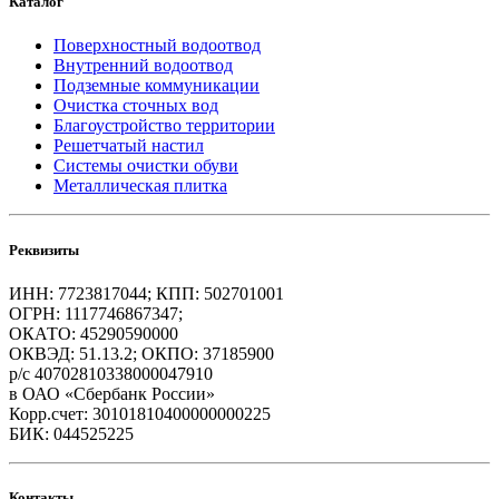
Каталог
Поверхностный водоотвод
Внутренний водоотвод
Подземные коммуникации
Очистка сточных вод
Благоустройство территории
Решетчатый настил
Системы очистки обуви
Металлическая плитка
Реквизиты
ИНН: 7723817044; КПП: 502701001
ОГРН: 1117746867347;
ОКАТО: 45290590000
ОКВЭД: 51.13.2; ОКПО: 37185900
р/с 40702810338000047910
в ОАО «Сбербанк России»
Корр.счет: 30101810400000000225
БИК: 044525225
Контакты