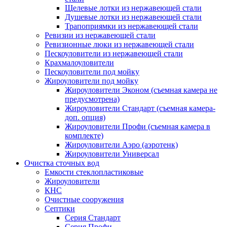
Щелевые лотки из нержавеющей стали
Душевые лотки из нержавеющей стали
Трапоприямки из нержавеющей стали
Ревизии из нержавеющей стали
Ревизионные люки из нержавеющей стали
Пескоуловители из нержавеющей стали
Крахмалоуловители
Пескоуловители под мойку
Жироуловители под мойку
Жироуловители Эконом (съемная камера не
предусмотрена)
Жироуловители Стандарт (съемная камера-
доп. опция)
Жироуловители Профи (съемная камера в
комплекте)
Жироуловители Аэро (аэротенк)
Жироуловители Универсал
Очистка сточных вод
Емкости стеклопластиковые
Жироуловители
КНС
Очистные сооружения
Септики
Серия Стандарт
Серия Профи