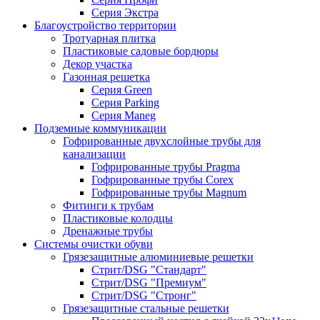
Серия Экстра
Благоустройство территории
Тротуарная плитка
Пластиковые садовые бордюры
Декор участка
Газонная решетка
Серия Green
Серия Parking
Серия Maneg
Подземные коммуникации
Гофрированные двухслойные трубы для
канализации
Гофрированные трубы Pragma
Гофрированные трубы Corex
Гофрированные трубы Magnum
Фитинги к трубам
Пластиковые колодцы
Дренажные трубы
Системы очистки обуви
Грязезащитные алюминиевые решетки
Стрит/DSG "Стандарт"
Стрит/DSG "Премиум"
Стрит/DSG "Стронг"
Грязезащитные стальные решетки