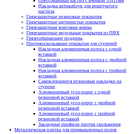
Прессованный настил с ячейкой 33х11мм
Накладка антикаблук для решетчатого
настила
Грязезащитные резиновые покрытия
Грязезащитные щетинистые покрытия
Грязезащитные ворсовые ковры
Грязезащитные модульные покрытия из ПВХ
Грязесобирающие поддоны
Противоскользящие покрытия для ступеней
Накладная алюминиевая полоса с одной
вставкой
Накладная алюминиевая полоса с двойной
вставкой
Накладная алюминиевая полоса с тройной
вставкой
Самоклеющиеся резиновые накладки на
ступени
Алюминиевый угол-порог с одной
резиновой вставкой
Алюминиевый угол-порог с двойной
резиновой вставкой
Алюминиевый угол-порог с тройной
резиновой вставкой
Закладные профили против скольжения
Металлическая плитка для промышленных полов