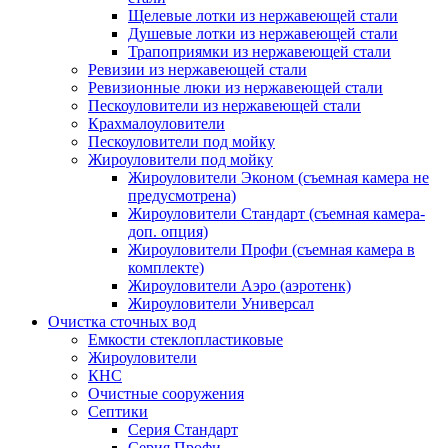
Щелевые лотки из нержавеющей стали
Душевые лотки из нержавеющей стали
Трапоприямки из нержавеющей стали
Ревизии из нержавеющей стали
Ревизионные люки из нержавеющей стали
Пескоуловители из нержавеющей стали
Крахмалоуловители
Пескоуловители под мойку
Жироуловители под мойку
Жироуловители Эконом (съемная камера не
предусмотрена)
Жироуловители Стандарт (съемная камера-
доп. опция)
Жироуловители Профи (съемная камера в
комплекте)
Жироуловители Аэро (аэротенк)
Жироуловители Универсал
Очистка сточных вод
Емкости стеклопластиковые
Жироуловители
КНС
Очистные сооружения
Септики
Серия Стандарт
Серия Профи