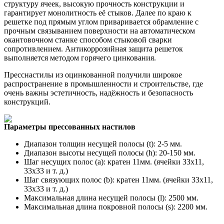
структуру ячеек, высокую прочность конструкции и
гарантирует монолитность её стыков. Далее по краю к
решетке под прямым углом приваривается обрамление с
прочным связыванием поверхности на автоматическом
окантовочном станке способом стыковой сварки
сопротивлением. Антикоррозийная защита решеток
выполняется методом горячего цинкования.
Пресснастилы из оцинкованной получили широкое
распространение в промышленности и строительстве, где
очень важны эстетичность, надёжность и безопасность
конструкций.
Параметры прессованных настилов
Диапазон толщин несущей полосы (t): 2-5 мм.
Диапазон высоты несущей полосы (h): 20-150 мм.
Шаг несущих полос (a): кратен 11мм. (ячейки 33х11,
33х33 и т. д.)
Шаг связующих полос (b): кратен 11мм. (ячейки 33х11,
33х33 и т. д.)
Максимальная длина несущей полосы (l): 2500 мм.
Максимальная длина покровной полосы (s): 2200 мм.