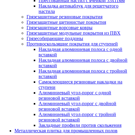
Прессованный настил с ячейкой 33х11мм
Накладка антикаблук для решетчатого
настила
Грязезащитные резиновые покрытия
Грязезащитные щетинистые покрытия
Грязезащитные ворсовые ковры
Грязезащитные модульные покрытия из ПВХ
Грязесобирающие поддоны
Противоскользящие покрытия для ступеней
Накладная алюминиевая полоса с одной
вставкой
Накладная алюминиевая полоса с двойной
вставкой
Накладная алюминиевая полоса с тройной
вставкой
Самоклеющиеся резиновые накладки на
ступени
Алюминиевый угол-порог с одной
резиновой вставкой
Алюминиевый угол-порог с двойной
резиновой вставкой
Алюминиевый угол-порог с тройной
резиновой вставкой
Закладные профили против скольжения
Металлическая плитка для промышленных полов