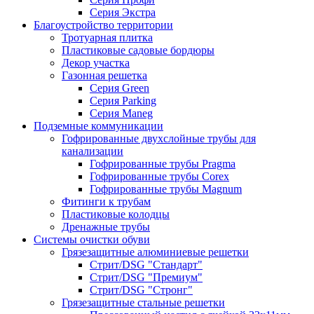
Серия Экстра
Благоустройство территории
Тротуарная плитка
Пластиковые садовые бордюры
Декор участка
Газонная решетка
Серия Green
Серия Parking
Серия Maneg
Подземные коммуникации
Гофрированные двухслойные трубы для
канализации
Гофрированные трубы Pragma
Гофрированные трубы Corex
Гофрированные трубы Magnum
Фитинги к трубам
Пластиковые колодцы
Дренажные трубы
Системы очистки обуви
Грязезащитные алюминиевые решетки
Стрит/DSG "Стандарт"
Стрит/DSG "Премиум"
Стрит/DSG "Стронг"
Грязезащитные стальные решетки