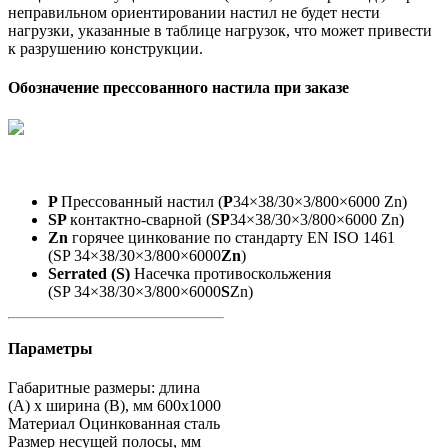
неправильном ориентировании настил не будет нести
нагрузки, указанные в таблице нагрузок, что может привести
к разрушению конструкции.
Обозначение прессованного настила при заказе
P
Прессованный настил (
P
34×38/30×3/800×6000 Zn)
SP
кoнтактно-сварной (
SP
34×38/30×3/800×6000 Zn)
Zn
горячее цинкование по стандарту EN ISO 1461
(SP 34×38/30×3/800×6000
Zn
)
Serrated (S)
Насечка противоскольжения
(SP 34×38/30×3/800×6000
S
Zn)
Параметры
Габаритные размеры: длина
(А) х ширина (В), мм
600х1000
Материал
Оцинкованная сталь
Размер несущей полосы, мм