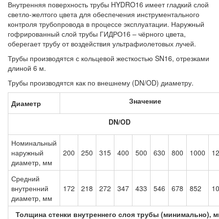
Внутренняя поверхность трубы HYDRO16 имеет гладкий слой
светло-желтого цвета для обеспечения инструментального
контроля трубопровода в процессе эксплуатации. Наружный
гофрированный слой трубы ГИДРО16 – чёрного цвета,
оберегает трубу от воздействия ультрафиолетовых лучей.
Трубы производятся с кольцевой жесткостью SN16, отрезками
длиной 6 м.
Трубы производятся как по внешнему (DN/OD) диаметру.
Значение
Диаметр
DN/OD
Номинальный
наружный
200
250
315
400
500
630
800
1000
1
диаметр, мм
Средний
внутренний
172
218
272
347
433
546
678
852
1
диаметр, мм
Толщина стенки внутреннего слоя трубы (минимально), 