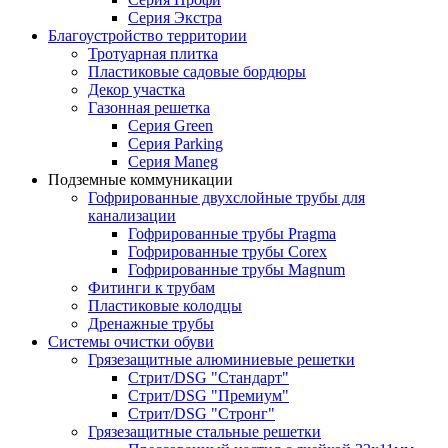
Серия Экстра
Благоустройство территории
Тротуарная плитка
Пластиковые садовые бордюры
Декор участка
Газонная решетка
Серия Green
Серия Parking
Серия Maneg
Подземные коммуникации
Гофрированные двухслойные трубы для
канализации
Гофрированные трубы Pragma
Гофрированные трубы Corex
Гофрированные трубы Magnum
Фитинги к трубам
Пластиковые колодцы
Дренажные трубы
Системы очистки обуви
Грязезащитные алюминиевые решетки
Стрит/DSG "Стандарт"
Стрит/DSG "Премиум"
Стрит/DSG "Стронг"
Грязезащитные стальные решетки