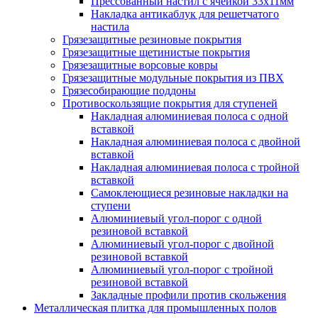
Прессованный настил с ячейкой 33х11мм
Накладка антикаблук для решетчатого
настила
Грязезащитные резиновые покрытия
Грязезащитные щетинистые покрытия
Грязезащитные ворсовые ковры
Грязезащитные модульные покрытия из ПВХ
Грязесобирающие поддоны
Противоскользящие покрытия для ступеней
Накладная алюминиевая полоса с одной
вставкой
Накладная алюминиевая полоса с двойной
вставкой
Накладная алюминиевая полоса с тройной
вставкой
Самоклеющиеся резиновые накладки на
ступени
Алюминиевый угол-порог с одной
резиновой вставкой
Алюминиевый угол-порог с двойной
резиновой вставкой
Алюминиевый угол-порог с тройной
резиновой вставкой
Закладные профили против скольжения
Металлическая плитка для промышленных полов