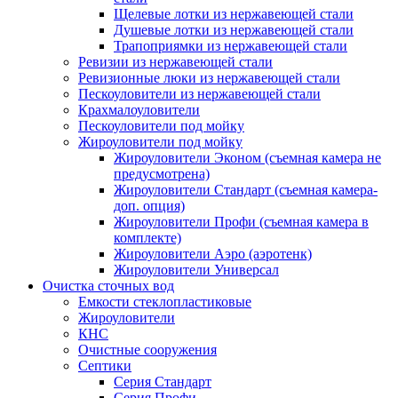
Щелевые лотки из нержавеющей стали
Душевые лотки из нержавеющей стали
Трапоприямки из нержавеющей стали
Ревизии из нержавеющей стали
Ревизионные люки из нержавеющей стали
Пескоуловители из нержавеющей стали
Крахмалоуловители
Пескоуловители под мойку
Жироуловители под мойку
Жироуловители Эконом (съемная камера не
предусмотрена)
Жироуловители Стандарт (съемная камера-
доп. опция)
Жироуловители Профи (съемная камера в
комплекте)
Жироуловители Аэро (аэротенк)
Жироуловители Универсал
Очистка сточных вод
Емкости стеклопластиковые
Жироуловители
КНС
Очистные сооружения
Септики
Серия Стандарт
Серия Профи