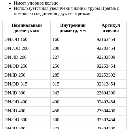
Имеет упорное кольцо
Используется для увеличения длины трубы Прагма с
помощью соединения двух ее отрезков
Номинальный
Внутренний
Артикул
диаметр, мм
диаметр, мм
изделия
DN/OD 160
160
92163454
DN /OD 200
200
92203454
DN /ID 200
227
92202509
DN/OD 250
250
92253454
DN/ID 250
285
92253302
DN/OD 315
315
92313454
DN/ID 300
343
23604300
DN/OD 400
400
92403454
DN/ID 400
458
23604400
DN/OD 500
500
92503454
DN/ID 500
573
23604500