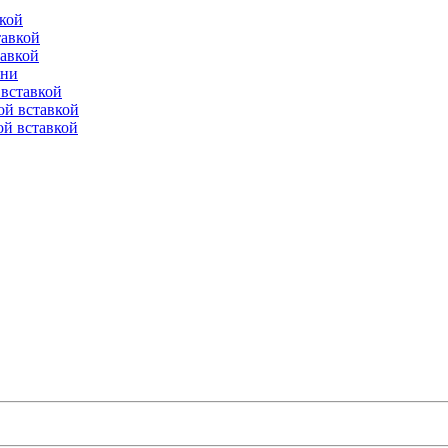
вкой
тавкой
тавкой
ени
вставкой
ой вставкой
й вставкой