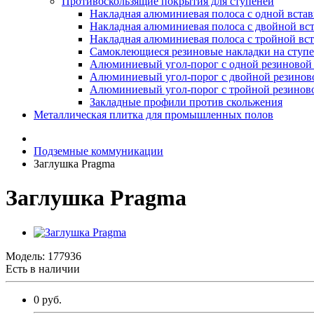
Противоскользящие покрытия для ступеней
Накладная алюминиевая полоса с одной вста
Накладная алюминиевая полоса с двойной вс
Накладная алюминиевая полоса с тройной вс
Самоклеющиеся резиновые накладки на ступ
Алюминиевый угол-порог с одной резиновой 
Алюминиевый угол-порог с двойной резинов
Алюминиевый угол-порог с тройной резиново
Закладные профили против скольжения
Металлическая плитка для промышленных полов
Подземные коммуникации
Заглушка Pragma
Заглушка Pragma
Модель:
177936
Есть в наличии
0 руб.