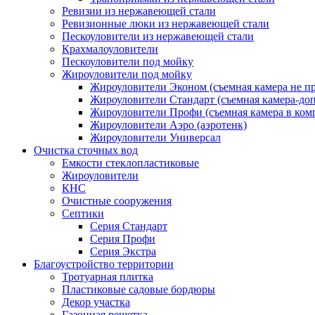
Ревизии из нержавеющей стали
Ревизионные люки из нержавеющей стали
Пескоуловители из нержавеющей стали
Крахмалоуловители
Пескоуловители под мойку
Жироуловители под мойку
Жироуловители Эконом (съемная камера не п
Жироуловители Стандарт (съемная камера-доп
Жироуловители Профи (съемная камера в ком
Жироуловители Аэро (аэротенк)
Жироуловители Универсал
Очистка сточных вод
Емкости стеклопластиковые
Жироуловители
КНС
Очистные сооружения
Септики
Серия Стандарт
Серия Профи
Серия Экстра
Благоустройство территории
Тротуарная плитка
Пластиковые садовые бордюры
Декор участка
Газонная решетка