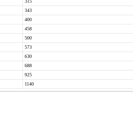
315
343
400
458
500
573
630
688
925
1140