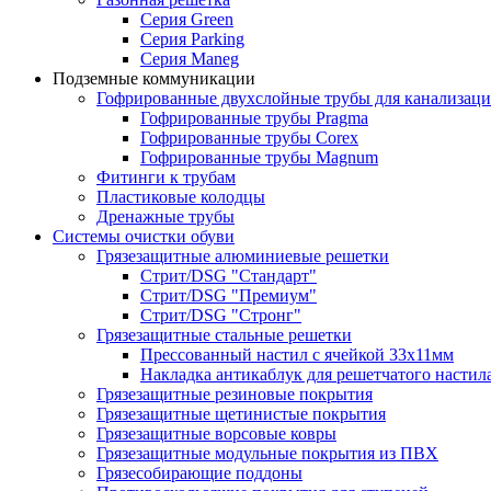
Серия Green
Серия Parking
Серия Maneg
Подземные коммуникации
Гофрированные двухслойные трубы для канализац
Гофрированные трубы Pragma
Гофрированные трубы Corex
Гофрированные трубы Magnum
Фитинги к трубам
Пластиковые колодцы
Дренажные трубы
Системы очистки обуви
Грязезащитные алюминиевые решетки
Стрит/DSG "Стандарт"
Стрит/DSG "Премиум"
Стрит/DSG "Стронг"
Грязезащитные стальные решетки
Прессованный настил с ячейкой 33х11мм
Накладка антикаблук для решетчатого настил
Грязезащитные резиновые покрытия
Грязезащитные щетинистые покрытия
Грязезащитные ворсовые ковры
Грязезащитные модульные покрытия из ПВХ
Грязесобирающие поддоны