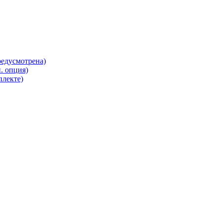
редусмотрена)
. опция)
плекте)