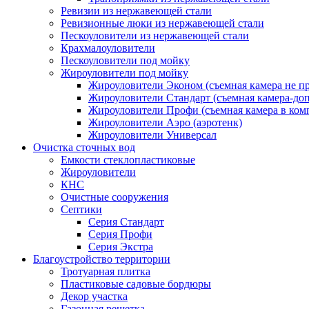
Ревизии из нержавеющей стали
Ревизионные люки из нержавеющей стали
Пескоуловители из нержавеющей стали
Крахмалоуловители
Пескоуловители под мойку
Жироуловители под мойку
Жироуловители Эконом (съемная камера не п
Жироуловители Стандарт (съемная камера-доп
Жироуловители Профи (съемная камера в ком
Жироуловители Аэро (аэротенк)
Жироуловители Универсал
Очистка сточных вод
Емкости стеклопластиковые
Жироуловители
КНС
Очистные сооружения
Септики
Серия Стандарт
Серия Профи
Серия Экстра
Благоустройство территории
Тротуарная плитка
Пластиковые садовые бордюры
Декор участка
Газонная решетка