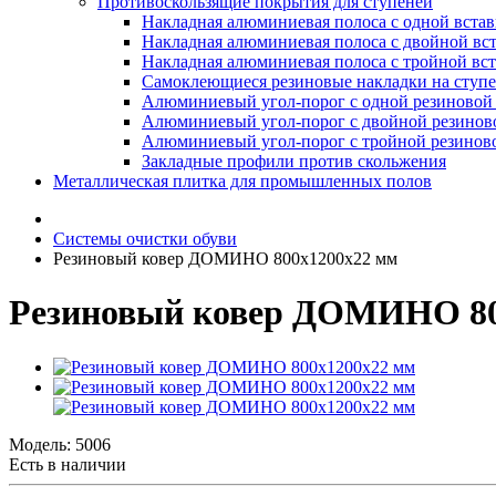
Противоскользящие покрытия для ступеней
Накладная алюминиевая полоса с одной вста
Накладная алюминиевая полоса с двойной вс
Накладная алюминиевая полоса с тройной вс
Самоклеющиеся резиновые накладки на ступ
Алюминиевый угол-порог с одной резиновой 
Алюминиевый угол-порог с двойной резинов
Алюминиевый угол-порог с тройной резиново
Закладные профили против скольжения
Металлическая плитка для промышленных полов
Системы очистки обуви
Резиновый ковер ДОМИНО 800х1200х22 мм
Резиновый ковер ДОМИНО 80
Модель:
5006
Есть в наличии