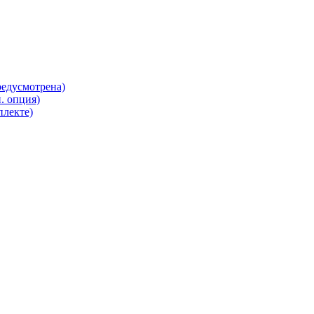
редусмотрена)
. опция)
плекте)