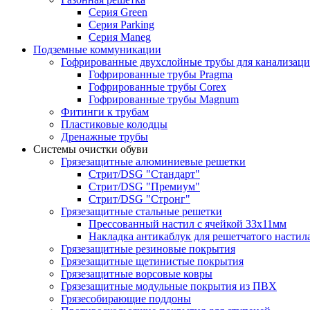
Серия Green
Серия Parking
Серия Maneg
Подземные коммуникации
Гофрированные двухслойные трубы для канализац
Гофрированные трубы Pragma
Гофрированные трубы Corex
Гофрированные трубы Magnum
Фитинги к трубам
Пластиковые колодцы
Дренажные трубы
Системы очистки обуви
Грязезащитные алюминиевые решетки
Стрит/DSG "Стандарт"
Стрит/DSG "Премиум"
Стрит/DSG "Стронг"
Грязезащитные стальные решетки
Прессованный настил с ячейкой 33х11мм
Накладка антикаблук для решетчатого настил
Грязезащитные резиновые покрытия
Грязезащитные щетинистые покрытия
Грязезащитные ворсовые ковры
Грязезащитные модульные покрытия из ПВХ
Грязесобирающие поддоны