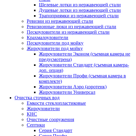
Щелевые лотки из нержавеющей стали
Душевые лотки из нержавеющей стали
Трапоприямки из нержавеющей стали
Ревизии из нержавеющей стали
Ревизионные люки из нержавеющей стали
Пескоуловители из нержавеющей стали
Крахмалоуловители
Пескоуловители под мойку
Жироуловители под мойку
Жироуловители Эконом (съемная камера не
предусмотрена)
Жироуловители Стандарт (съемная камера-
доп. опция)
Жироуловители Профи (съемная камера в
комплекте)
Жироуловители Аэро (аэротенк)
Жироуловители Универсал
Очистка сточных вод
Емкости стеклопластиковые
Жироуловители
КНС
Очистные сооружения
Септики
Серия Стандарт
Серия Профи