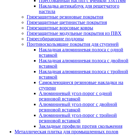
Прессованный настил с ячейкой 33х11мм
Накладка антикаблук для решетчатого
настила
Грязезащитные резиновые покрытия
Грязезащитные щетинистые покрытия
Грязезащитные ворсовые ковры
Грязезащитные модульные покрытия из ПВХ
Грязесобирающие поддоны
Противоскользящие покрытия для ступеней
Накладная алюминиевая полоса с одной
вставкой
Накладная алюминиевая полоса с двойной
вставкой
Накладная алюминиевая полоса с тройной
вставкой
Самоклеющиеся резиновые накладки на
ступени
Алюминиевый угол-порог с одной
резиновой вставкой
Алюминиевый угол-порог с двойной
резиновой вставкой
Алюминиевый угол-порог с тройной
резиновой вставкой
Закладные профили против скольжения
Металлическая плитка для промышленных полов