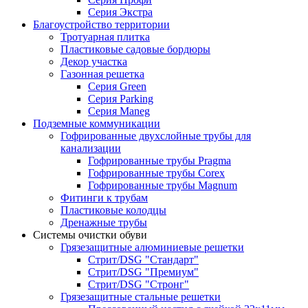
Серия Экстра
Благоустройство территории
Тротуарная плитка
Пластиковые садовые бордюры
Декор участка
Газонная решетка
Серия Green
Серия Parking
Серия Maneg
Подземные коммуникации
Гофрированные двухслойные трубы для
канализации
Гофрированные трубы Pragma
Гофрированные трубы Corex
Гофрированные трубы Magnum
Фитинги к трубам
Пластиковые колодцы
Дренажные трубы
Системы очистки обуви
Грязезащитные алюминиевые решетки
Стрит/DSG "Стандарт"
Стрит/DSG "Премиум"
Стрит/DSG "Стронг"
Грязезащитные стальные решетки