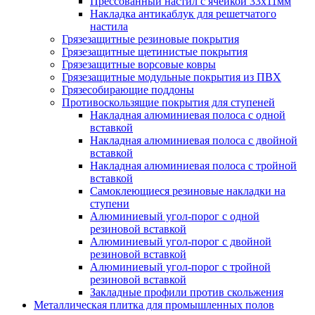
Прессованный настил с ячейкой 33х11мм
Накладка антикаблук для решетчатого
настила
Грязезащитные резиновые покрытия
Грязезащитные щетинистые покрытия
Грязезащитные ворсовые ковры
Грязезащитные модульные покрытия из ПВХ
Грязесобирающие поддоны
Противоскользящие покрытия для ступеней
Накладная алюминиевая полоса с одной
вставкой
Накладная алюминиевая полоса с двойной
вставкой
Накладная алюминиевая полоса с тройной
вставкой
Самоклеющиеся резиновые накладки на
ступени
Алюминиевый угол-порог с одной
резиновой вставкой
Алюминиевый угол-порог с двойной
резиновой вставкой
Алюминиевый угол-порог с тройной
резиновой вставкой
Закладные профили против скольжения
Металлическая плитка для промышленных полов