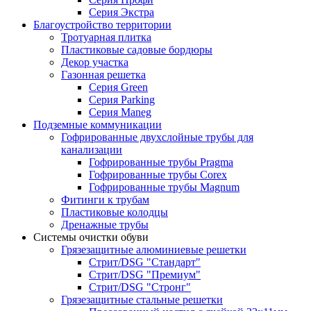
Серия Экстра
Благоустройство территории
Тротуарная плитка
Пластиковые садовые бордюры
Декор участка
Газонная решетка
Серия Green
Серия Parking
Серия Maneg
Подземные коммуникации
Гофрированные двухслойные трубы для
канализации
Гофрированные трубы Pragma
Гофрированные трубы Corex
Гофрированные трубы Magnum
Фитинги к трубам
Пластиковые колодцы
Дренажные трубы
Системы очистки обуви
Грязезащитные алюминиевые решетки
Стрит/DSG "Стандарт"
Стрит/DSG "Премиум"
Стрит/DSG "Стронг"
Грязезащитные стальные решетки