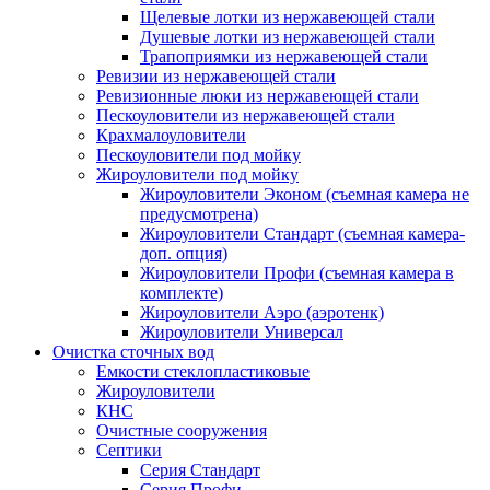
Щелевые лотки из нержавеющей стали
Душевые лотки из нержавеющей стали
Трапоприямки из нержавеющей стали
Ревизии из нержавеющей стали
Ревизионные люки из нержавеющей стали
Пескоуловители из нержавеющей стали
Крахмалоуловители
Пескоуловители под мойку
Жироуловители под мойку
Жироуловители Эконом (съемная камера не
предусмотрена)
Жироуловители Стандарт (съемная камера-
доп. опция)
Жироуловители Профи (съемная камера в
комплекте)
Жироуловители Аэро (аэротенк)
Жироуловители Универсал
Очистка сточных вод
Емкости стеклопластиковые
Жироуловители
КНС
Очистные сооружения
Септики
Серия Стандарт
Серия Профи