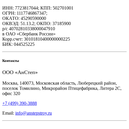
ИНН: 7723817044; КПП: 502701001
ОГРН: 1117746867347;
ОКАТО: 45290590000
ОКВЭД: 51.13.2; ОКПО: 37185900
р/с 40702810338000047910
в ОАО «Сбербанк России»
Корр.счет: 30101810400000000225
БИК: 044525225
Контакты
ООО «АнСтеп»
Москва, 140073, Московская область, Люберецкий район,
поселок Томилино, Микрорайон Птицефабрика, Литера 2С,
офис 320
+7 (499) 390-3888
Email:
info@anstepstroy.ru