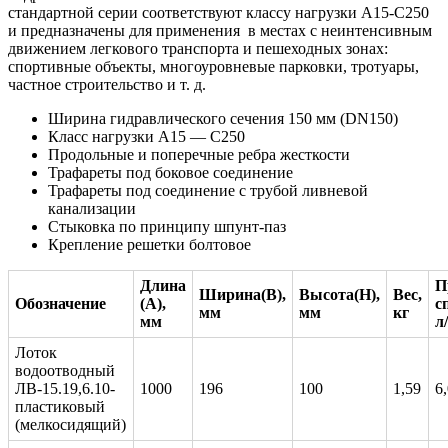
стандартной серии соответствуют классу нагрузки А15-С250
и предназначены для применения в местах с неинтенсивным
движением легкового транспорта и пешеходных зонах:
спортивные объекты, многоуровневые парковки, тротуары,
частное строительство и т. д.
Ширина гидравлического сечения 150 мм (DN150)
Класс нагрузки А15 — C250
Продольные и поперечные ребра жесткости
Трафареты под боковое соединение
Трафареты под соединение с трубой ливневой
канализации
Стыковка по принципу шпунт-паз
Крепление решетки болтовое
Длина
П
Ширина(В),
Высота(H),
Вес,
Обозначение
(А),
с
мм
мм
кг
мм
л
Лоток
водоотводный
ЛВ-15.19,6.10-
1000
196
100
1,59
6
пластиковый
(мелкосидящий)