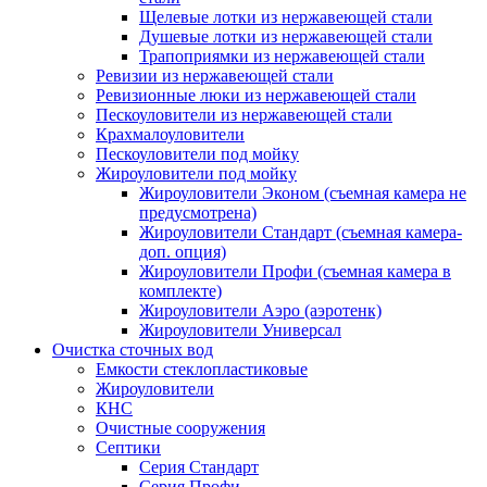
Щелевые лотки из нержавеющей стали
Душевые лотки из нержавеющей стали
Трапоприямки из нержавеющей стали
Ревизии из нержавеющей стали
Ревизионные люки из нержавеющей стали
Пескоуловители из нержавеющей стали
Крахмалоуловители
Пескоуловители под мойку
Жироуловители под мойку
Жироуловители Эконом (съемная камера не
предусмотрена)
Жироуловители Стандарт (съемная камера-
доп. опция)
Жироуловители Профи (съемная камера в
комплекте)
Жироуловители Аэро (аэротенк)
Жироуловители Универсал
Очистка сточных вод
Емкости стеклопластиковые
Жироуловители
КНС
Очистные сооружения
Септики
Серия Стандарт
Серия Профи