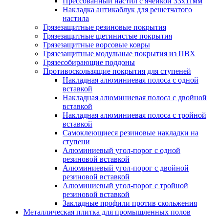
Прессованный настил с ячейкой 33х11мм
Накладка антикаблук для решетчатого
настила
Грязезащитные резиновые покрытия
Грязезащитные щетинистые покрытия
Грязезащитные ворсовые ковры
Грязезащитные модульные покрытия из ПВХ
Грязесобирающие поддоны
Противоскользящие покрытия для ступеней
Накладная алюминиевая полоса с одной
вставкой
Накладная алюминиевая полоса с двойной
вставкой
Накладная алюминиевая полоса с тройной
вставкой
Самоклеющиеся резиновые накладки на
ступени
Алюминиевый угол-порог с одной
резиновой вставкой
Алюминиевый угол-порог с двойной
резиновой вставкой
Алюминиевый угол-порог с тройной
резиновой вставкой
Закладные профили против скольжения
Металлическая плитка для промышленных полов