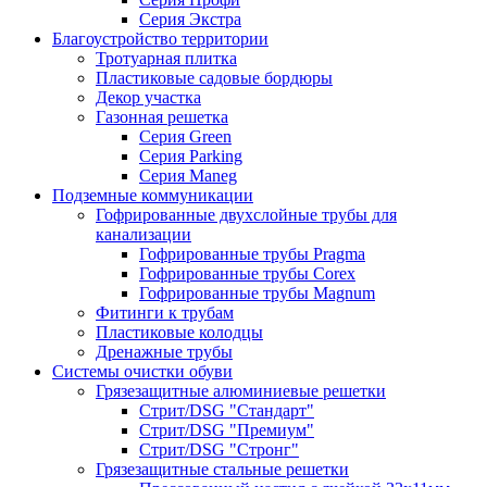
Серия Экстра
Благоустройство территории
Тротуарная плитка
Пластиковые садовые бордюры
Декор участка
Газонная решетка
Серия Green
Серия Parking
Серия Maneg
Подземные коммуникации
Гофрированные двухслойные трубы для
канализации
Гофрированные трубы Pragma
Гофрированные трубы Corex
Гофрированные трубы Magnum
Фитинги к трубам
Пластиковые колодцы
Дренажные трубы
Системы очистки обуви
Грязезащитные алюминиевые решетки
Стрит/DSG "Стандарт"
Стрит/DSG "Премиум"
Стрит/DSG "Стронг"
Грязезащитные стальные решетки