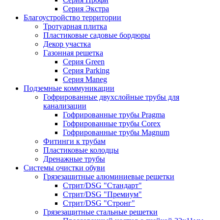
Серия Экстра
Благоустройство территории
Тротуарная плитка
Пластиковые садовые бордюры
Декор участка
Газонная решетка
Серия Green
Серия Parking
Серия Maneg
Подземные коммуникации
Гофрированные двухслойные трубы для
канализации
Гофрированные трубы Pragma
Гофрированные трубы Corex
Гофрированные трубы Magnum
Фитинги к трубам
Пластиковые колодцы
Дренажные трубы
Системы очистки обуви
Грязезащитные алюминиевые решетки
Стрит/DSG "Стандарт"
Стрит/DSG "Премиум"
Стрит/DSG "Стронг"
Грязезащитные стальные решетки