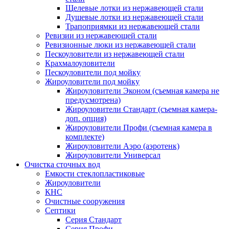
Щелевые лотки из нержавеющей стали
Душевые лотки из нержавеющей стали
Трапоприямки из нержавеющей стали
Ревизии из нержавеющей стали
Ревизионные люки из нержавеющей стали
Пескоуловители из нержавеющей стали
Крахмалоуловители
Пескоуловители под мойку
Жироуловители под мойку
Жироуловители Эконом (съемная камера не
предусмотрена)
Жироуловители Стандарт (съемная камера-
доп. опция)
Жироуловители Профи (съемная камера в
комплекте)
Жироуловители Аэро (аэротенк)
Жироуловители Универсал
Очистка сточных вод
Емкости стеклопластиковые
Жироуловители
КНС
Очистные сооружения
Септики
Серия Стандарт
Серия Профи