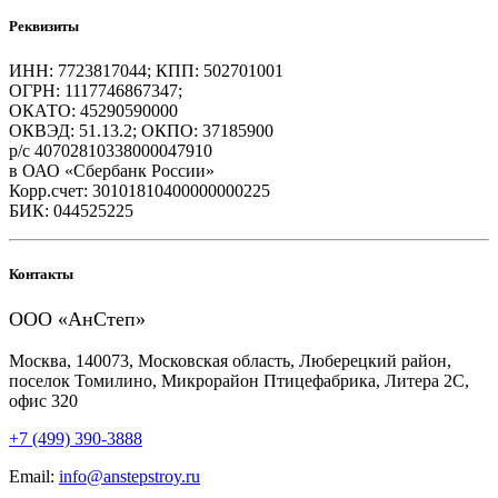
Реквизиты
ИНН: 7723817044; КПП: 502701001
ОГРН: 1117746867347;
ОКАТО: 45290590000
ОКВЭД: 51.13.2; ОКПО: 37185900
р/с 40702810338000047910
в ОАО «Сбербанк России»
Корр.счет: 30101810400000000225
БИК: 044525225
Контакты
ООО «АнСтеп»
Москва, 140073, Московская область, Люберецкий район,
поселок Томилино, Микрорайон Птицефабрика, Литера 2С,
офис 320
+7 (499) 390-3888
Email:
info@anstepstroy.ru