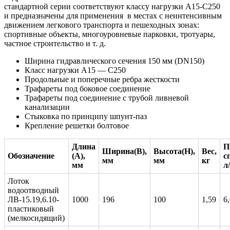
стандартной серии соответствуют классу нагрузки А15-С250
и предназначены для применения в местах с неинтенсивным
движением легкового транспорта и пешеходных зонах:
спортивные объекты, многоуровневые парковки, тротуары,
частное строительство и т. д.
Ширина гидравлического сечения 150 мм (DN150)
Класс нагрузки А15 — C250
Продольные и поперечные ребра жесткости
Трафареты под боковое соединение
Трафареты под соединение с трубой ливневой
канализации
Стыковка по принципу шпунт-паз
Крепление решетки болтовое
Длина
П
Ширина(В),
Высота(H),
Вес,
Обозначение
(А),
с
мм
мм
кг
мм
л
Лоток
водоотводный
ЛВ-15.19,6.10-
1000
196
100
1,59
6
пластиковый
(мелкосидящий)