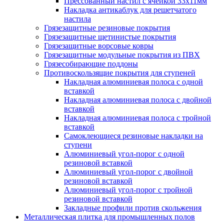
Прессованный настил с ячейкой 33х11мм
Накладка антикаблук для решетчатого
настила
Грязезащитные резиновые покрытия
Грязезащитные щетинистые покрытия
Грязезащитные ворсовые ковры
Грязезащитные модульные покрытия из ПВХ
Грязесобирающие поддоны
Противоскользящие покрытия для ступеней
Накладная алюминиевая полоса с одной
вставкой
Накладная алюминиевая полоса с двойной
вставкой
Накладная алюминиевая полоса с тройной
вставкой
Самоклеющиеся резиновые накладки на
ступени
Алюминиевый угол-порог с одной
резиновой вставкой
Алюминиевый угол-порог с двойной
резиновой вставкой
Алюминиевый угол-порог с тройной
резиновой вставкой
Закладные профили против скольжения
Металлическая плитка для промышленных полов