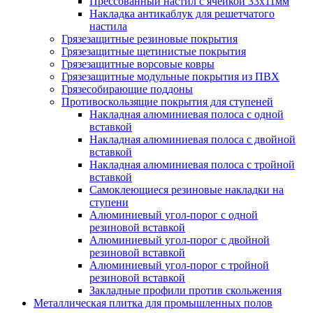
Прессованный настил с ячейкой 33х11мм
Накладка антикаблук для решетчатого
настила
Грязезащитные резиновые покрытия
Грязезащитные щетинистые покрытия
Грязезащитные ворсовые ковры
Грязезащитные модульные покрытия из ПВХ
Грязесобирающие поддоны
Противоскользящие покрытия для ступеней
Накладная алюминиевая полоса с одной
вставкой
Накладная алюминиевая полоса с двойной
вставкой
Накладная алюминиевая полоса с тройной
вставкой
Самоклеющиеся резиновые накладки на
ступени
Алюминиевый угол-порог с одной
резиновой вставкой
Алюминиевый угол-порог с двойной
резиновой вставкой
Алюминиевый угол-порог с тройной
резиновой вставкой
Закладные профили против скольжения
Металлическая плитка для промышленных полов