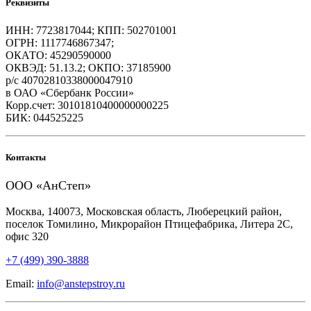
Реквизиты
ИНН: 7723817044; КПП: 502701001
ОГРН: 1117746867347;
ОКАТО: 45290590000
ОКВЭД: 51.13.2; ОКПО: 37185900
р/с 40702810338000047910
в ОАО «Сбербанк России»
Корр.счет: 30101810400000000225
БИК: 044525225
Контакты
ООО «АнСтеп»
Москва, 140073, Московская область, Люберецкий район,
поселок Томилино, Микрорайон Птицефабрика, Литера 2С,
офис 320
+7 (499) 390-3888
Email:
info@anstepstroy.ru