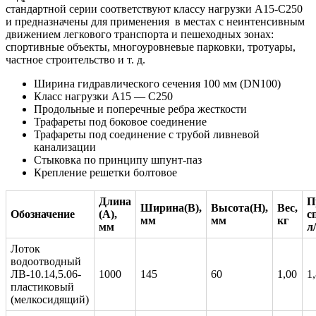
стандартной серии соответствуют классу нагрузки А15-С250
и предназначены для применения в местах с неинтенсивным
движением легкового транспорта и пешеходных зонах:
спортивные объекты, многоуровневые парковки, тротуары,
частное строительство и т. д.
Ширина гидравлического сечения 100 мм (DN100)
Класс нагрузки А15 — C250
Продольные и поперечные ребра жесткости
Трафареты под боковое соединение
Трафареты под соединение с трубой ливневой
канализации
Стыковка по принципу шпунт-паз
Крепление решетки болтовое
Длина
П
Ширина(В),
Высота(H),
Вес,
Обозначение
(А),
с
мм
мм
кг
мм
л
Лоток
водоотводный
ЛВ-10.14,5.06-
1000
145
60
1,00
1
пластиковый
(мелкосидящий)