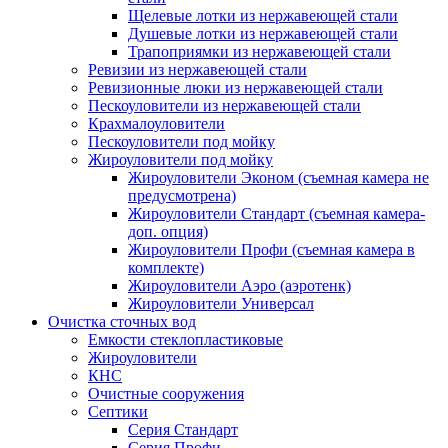
Щелевые лотки из нержавеющей стали
Душевые лотки из нержавеющей стали
Трапоприямки из нержавеющей стали
Ревизии из нержавеющей стали
Ревизионные люки из нержавеющей стали
Пескоуловители из нержавеющей стали
Крахмалоуловители
Пескоуловители под мойку
Жироуловители под мойку
Жироуловители Эконом (съемная камера не
предусмотрена)
Жироуловители Стандарт (съемная камера-
доп. опция)
Жироуловители Профи (съемная камера в
комплекте)
Жироуловители Аэро (аэротенк)
Жироуловители Универсал
Очистка сточных вод
Емкости стеклопластиковые
Жироуловители
КНС
Очистные сооружения
Септики
Серия Стандарт
Серия Профи