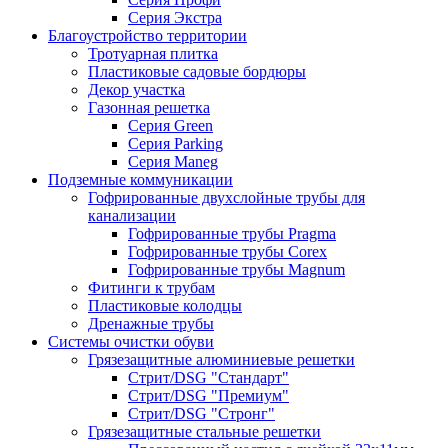
Серия Экстра
Благоустройство территории
Тротуарная плитка
Пластиковые садовые бордюры
Декор участка
Газонная решетка
Серия Green
Серия Parking
Серия Maneg
Подземные коммуникации
Гофрированные двухслойные трубы для
канализации
Гофрированные трубы Pragma
Гофрированные трубы Corex
Гофрированные трубы Magnum
Фитинги к трубам
Пластиковые колодцы
Дренажные трубы
Системы очистки обуви
Грязезащитные алюминиевые решетки
Стрит/DSG "Стандарт"
Стрит/DSG "Премиум"
Стрит/DSG "Стронг"
Грязезащитные стальные решетки