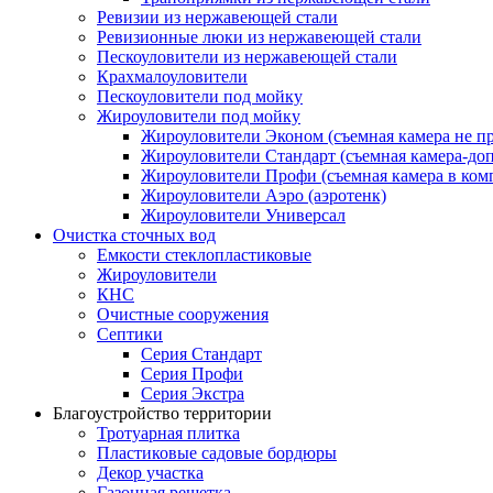
Ревизии из нержавеющей стали
Ревизионные люки из нержавеющей стали
Пескоуловители из нержавеющей стали
Крахмалоуловители
Пескоуловители под мойку
Жироуловители под мойку
Жироуловители Эконом (съемная камера не п
Жироуловители Стандарт (съемная камера-доп
Жироуловители Профи (съемная камера в ком
Жироуловители Аэро (аэротенк)
Жироуловители Универсал
Очистка сточных вод
Емкости стеклопластиковые
Жироуловители
КНС
Очистные сооружения
Септики
Серия Стандарт
Серия Профи
Серия Экстра
Благоустройство территории
Тротуарная плитка
Пластиковые садовые бордюры
Декор участка
Газонная решетка