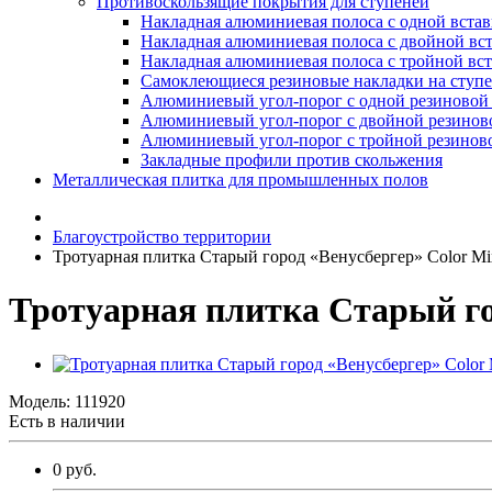
Противоскользящие покрытия для ступеней
Накладная алюминиевая полоса с одной вста
Накладная алюминиевая полоса с двойной вс
Накладная алюминиевая полоса с тройной вс
Самоклеющиеся резиновые накладки на ступ
Алюминиевый угол-порог с одной резиновой 
Алюминиевый угол-порог с двойной резинов
Алюминиевый угол-порог с тройной резиново
Закладные профили против скольжения
Металлическая плитка для промышленных полов
Благоустройство территории
Тротуарная плитка Старый город «Венусбергер» Color Mi
Тротуарная плитка Старый го
Модель:
111920
Есть в наличии
0 руб.