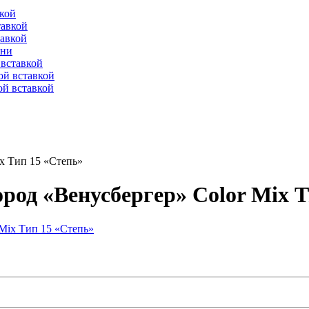
вкой
тавкой
тавкой
ени
вставкой
ой вставкой
й вставкой
x Тип 15 «Степь»
род «Венусбергер» Color Mix Т