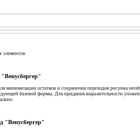
х элементов
 "Венусбергер"
для минимизации остатков и сохранения переходов рисунка нео
ледующей базовой формы. Для придания выразительности уложен
ально.
д "Венусбергер"