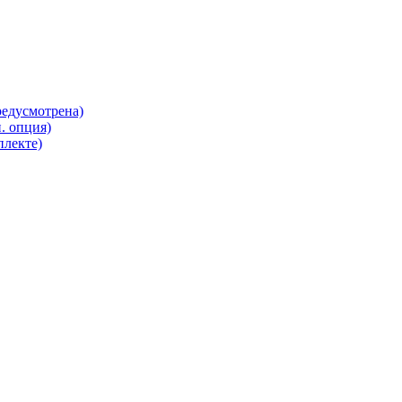
редусмотрена)
. опция)
плекте)