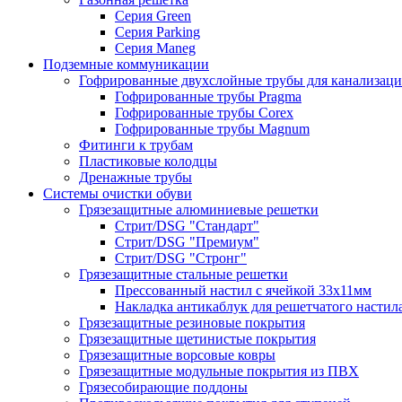
Серия Green
Серия Parking
Серия Maneg
Подземные коммуникации
Гофрированные двухслойные трубы для канализац
Гофрированные трубы Pragma
Гофрированные трубы Corex
Гофрированные трубы Magnum
Фитинги к трубам
Пластиковые колодцы
Дренажные трубы
Системы очистки обуви
Грязезащитные алюминиевые решетки
Стрит/DSG "Стандарт"
Стрит/DSG "Премиум"
Стрит/DSG "Стронг"
Грязезащитные стальные решетки
Прессованный настил с ячейкой 33х11мм
Накладка антикаблук для решетчатого настил
Грязезащитные резиновые покрытия
Грязезащитные щетинистые покрытия
Грязезащитные ворсовые ковры
Грязезащитные модульные покрытия из ПВХ
Грязесобирающие поддоны