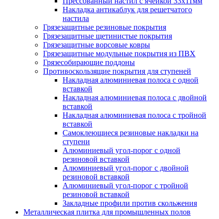
Прессованный настил с ячейкой 33х11мм
Накладка антикаблук для решетчатого
настила
Грязезащитные резиновые покрытия
Грязезащитные щетинистые покрытия
Грязезащитные ворсовые ковры
Грязезащитные модульные покрытия из ПВХ
Грязесобирающие поддоны
Противоскользящие покрытия для ступеней
Накладная алюминиевая полоса с одной
вставкой
Накладная алюминиевая полоса с двойной
вставкой
Накладная алюминиевая полоса с тройной
вставкой
Самоклеющиеся резиновые накладки на
ступени
Алюминиевый угол-порог с одной
резиновой вставкой
Алюминиевый угол-порог с двойной
резиновой вставкой
Алюминиевый угол-порог с тройной
резиновой вставкой
Закладные профили против скольжения
Металлическая плитка для промышленных полов