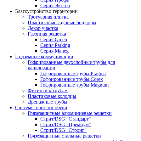
Серия Экстра
Благоустройство территории
Тротуарная плитка
Пластиковые садовые бордюры
Декор участка
Газонная решетка
Серия Green
Серия Parking
Серия Maneg
Подземные коммуникации
Гофрированные двухслойные трубы для
канализации
Гофрированные трубы Pragma
Гофрированные трубы Corex
Гофрированные трубы Magnum
Фитинги к трубам
Пластиковые колодцы
Дренажные трубы
Системы очистки обуви
Грязезащитные алюминиевые решетки
Стрит/DSG "Стандарт"
Стрит/DSG "Премиум"
Стрит/DSG "Стронг"
Грязезащитные стальные решетки