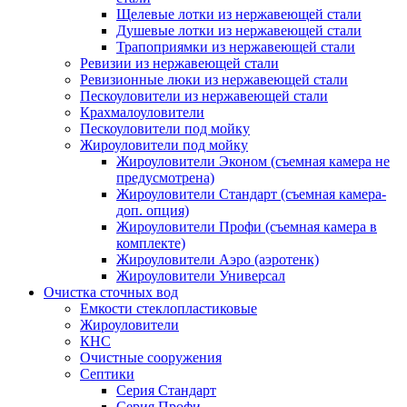
Щелевые лотки из нержавеющей стали
Душевые лотки из нержавеющей стали
Трапоприямки из нержавеющей стали
Ревизии из нержавеющей стали
Ревизионные люки из нержавеющей стали
Пескоуловители из нержавеющей стали
Крахмалоуловители
Пескоуловители под мойку
Жироуловители под мойку
Жироуловители Эконом (съемная камера не
предусмотрена)
Жироуловители Стандарт (съемная камера-
доп. опция)
Жироуловители Профи (съемная камера в
комплекте)
Жироуловители Аэро (аэротенк)
Жироуловители Универсал
Очистка сточных вод
Емкости стеклопластиковые
Жироуловители
КНС
Очистные сооружения
Септики
Серия Стандарт
Серия Профи