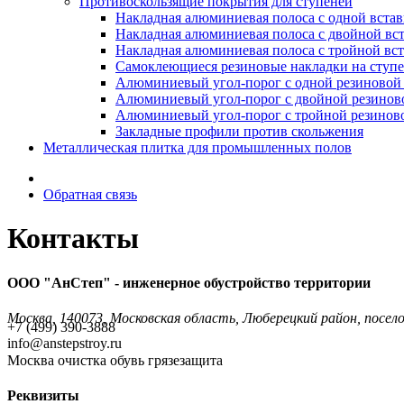
Противоскользящие покрытия для ступеней
Накладная алюминиевая полоса с одной вста
Накладная алюминиевая полоса с двойной вс
Накладная алюминиевая полоса с тройной вс
Самоклеющиеся резиновые накладки на ступ
Алюминиевый угол-порог с одной резиновой 
Алюминиевый угол-порог с двойной резинов
Алюминиевый угол-порог с тройной резиново
Закладные профили против скольжения
Металлическая плитка для промышленных полов
Обратная связь
Контакты
ООО "АнСтеп" - инженерное обустройство территории
Москва, 140073, Московская область, Люберецкий район, посе
+7 (499) 390-3888
info@anstepstroy.ru
Москва очистка обувь грязезащита
Реквизиты