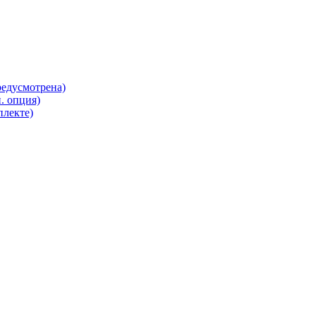
редусмотрена)
. опция)
плекте)