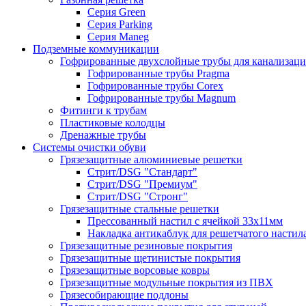
Серия Green
Серия Parking
Серия Maneg
Подземные коммуникации
Гофрированные двухслойные трубы для канализац
Гофрированные трубы Pragma
Гофрированные трубы Corex
Гофрированные трубы Magnum
Фитинги к трубам
Пластиковые колодцы
Дренажные трубы
Системы очистки обуви
Грязезащитные алюминиевые решетки
Стрит/DSG "Стандарт"
Стрит/DSG "Премиум"
Стрит/DSG "Стронг"
Грязезащитные стальные решетки
Прессованный настил с ячейкой 33х11мм
Накладка антикаблук для решетчатого настил
Грязезащитные резиновые покрытия
Грязезащитные щетинистые покрытия
Грязезащитные ворсовые ковры
Грязезащитные модульные покрытия из ПВХ
Грязесобирающие поддоны