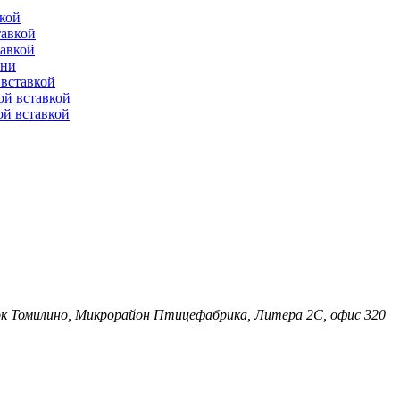
вкой
тавкой
тавкой
ени
вставкой
ой вставкой
й вставкой
лок Томилино, Микрорайон Птицефабрика, Литера 2С, офис 320