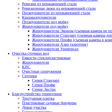
Ревизии из нержавеющей стали
Ревизионные люки из нержавеющей стали
Пескоуловители из нержавеющей стали
Крахмалоуловители
Пескоуловители под мойку
Жироуловители под мойку
Жироуловители Эконом (съемная камера не п
Жироуловители Стандарт (съемная камера-доп
Жироуловители Профи (съемная камера в ком
Жироуловители Аэро (аэротенк)
Жироуловители Универсал
Очистка сточных вод
Емкости стеклопластиковые
Жироуловители
КНС
Очистные сооружения
Септики
Серия Стандарт
Серия Профи
Серия Экстра
Благоустройство территории
Тротуарная плитка
Пластиковые садовые бордюры
Декор участка
Газонная решетка